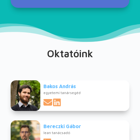
Oktatóink
Bakos András
egyetemi tanársegéd
Bereczki Gábor
lean tanácsadó