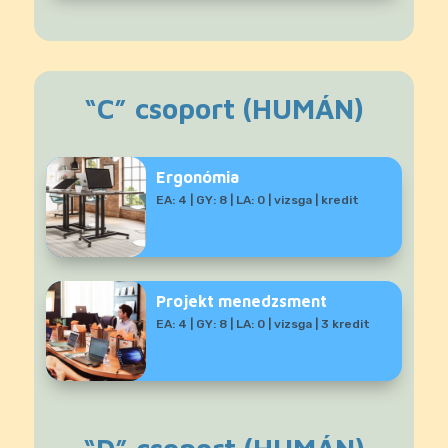
“C” csoport (HUMÁN)
Ergonómia
EA: 4 | GY: 8 | LA: 0 | vizsga | kredit
Projekt menedzsment
EA: 4 | GY: 8 | LA: 0 | vizsga | 3 kredit