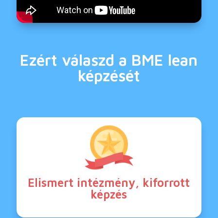
Ezért válaszd a BME lean
képzését
Elismert intézmény, kiforrott
képzés