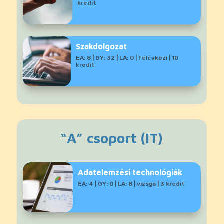
kredit
Szakdolgozat
EA: 8 | GY: 32 | LA: 0 | félévközi | 10
kredit
“A” csoport (IT)
Adatelemzési technológiák
EA: 4 | GY: 0 | LA: 8 | vizsga | 3 kredit