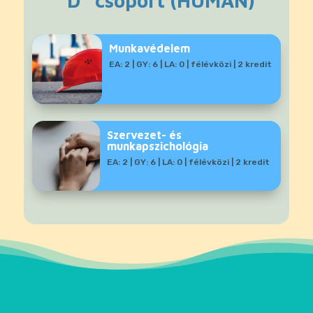
“D” csoport (HUMÁN)
Munkavédelem
EA: 2 | GY: 6 | LA: 0 | félévközi | 2 kredit
Szervezet- és
munkapszichológia
EA: 2 | GY: 6 | LA: 0 | félévközi | 2 kredit