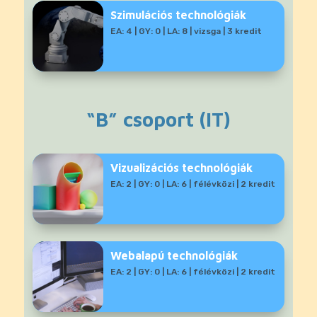
Szimulációs technológiák
EA: 4 | GY: 0 | LA: 8 | vizsga | 3 kredit
“B” csoport (IT)
Vizualizációs technológiák
EA: 2 | GY: 0 | LA: 6 | félévközi | 2 kredit
Webalapú technológiák
EA: 2 | GY: 0 | LA: 6 | félévközi | 2 kredit