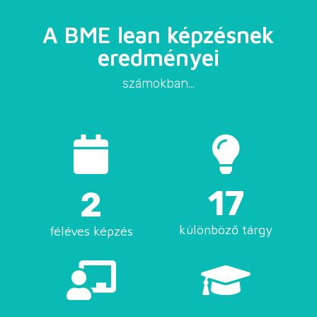
A BME lean képzésnek
eredményei
számokban…


17
2
különböző tárgy
féléves képzés

