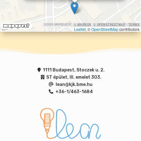
©2026 MAPQUEST,
© MAPBOX
,
© OPENSTREETMAP
|
TERMS
Leaflet
, ©
OpenStreetMap
contributors
1111 Budapest, Stoczek u. 2.
ST épület, III. emelet 303.
lean@kjk.bme.hu
+36-1/463-1684