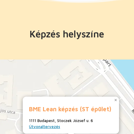
Képzés helyszíne
×
BME Lean képzés (ST épület)
1111 Budapest, Stoczek József u. 6
Útvonaltervezés