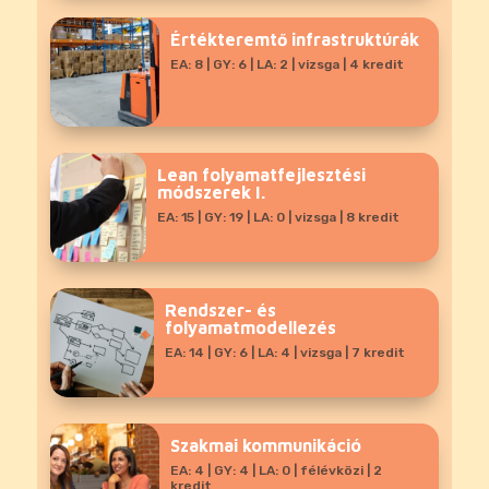
Értékteremtő infrastruktúrák
EA: 8 | GY: 6 | LA: 2 | vizsga | 4 kredit
Lean folyamatfejlesztési
módszerek I.
EA: 15 | GY: 19 | LA: 0 | vizsga | 8 kredit
Rendszer- és
folyamatmodellezés
EA: 14 | GY: 6 | LA: 4 | vizsga | 7 kredit
Szakmai kommunikáció
EA: 4 | GY: 4 | LA: 0 | félévközi | 2
kredit