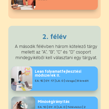
2. félév
A második félévben három kötelező tárgy
mellett az “A”, “B”, “C” és “D” csoport
mindegyikéből kell választani egy tárgyat.
Lean folyamatfejlesztési
módszerek II.
EA: 15 | GY: 17 | LA: 0 | vizsga | 8 kredit
Minőségirányítás
EA: 10 | GY: 0 | LA: 0 | félévközi | 2