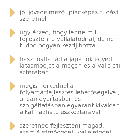

jól jövedelmező, piacképes tudást
szeretnél

úgy érzed, hogy lenne mit
fejleszteni a vállalatodnál, de nem
tudod hogyan kezdj hozzá

hasznosítanád a japánok egyedi
látásmódját a magán és a vállalati
szférában

megismerkednél a
folyamatfejlesztés lehetőségeivel,
a lean gyártásban és
szolgáltatásban egyaránt kiválóan
alkalmazható eszköztárával

szeretnéd fejleszteni magad,
szemléletmódodat, vállalatodat