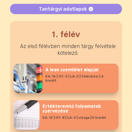
Tantárgyi adatlapok
1. félév
Az első félévben minden tárgy felvétele
kötelező.
A lean szemlélet alapjai
EA: 16 | GY: 0 | LA: 0 | félévközi | 4
kredit
Értékteremtő folyamatok
szervezése
EA: 12 | GY: 8 | LA: 0 | vizsga | 5 kredit